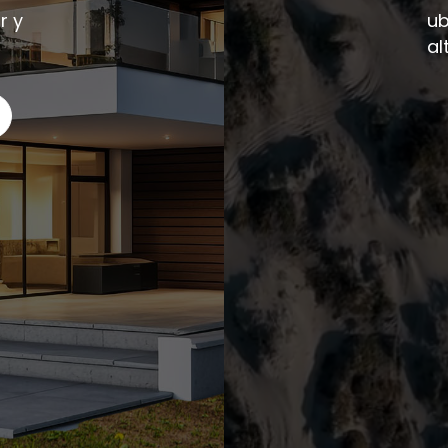
r y
ub
al