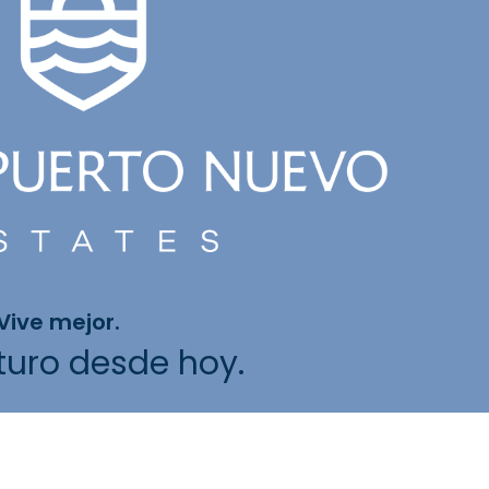
 Vive mejor.
uturo desde hoy.