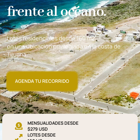
frente al océano.
Lotes residenciales desde 160 m2
en una ubicación privilegiada en la costa de
Tijuana.
AGENDA TU RECORRIDO
MENSUALIDADES DESDE
$279 USD
LOTES DESDE